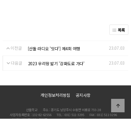
목록
이전글
23.07.03
[산돌 라디오 '잇다'] 제4회 여행
다음글
23.07.03
2023 우리땅 밟기 '강화도로 가다'
개인정보처리방침
공지사항
산돌학교
주소 : 경기도 남양주시 수동면 비룡로 755-28
사업자등록번호 : 132-82-62556
TEL : 031) 511-3295
FAX : 031) 511-3296
개인정보책임관리자 : 김영주
Copyright 2002 산돌학교 All Rights Reserved.
관리자