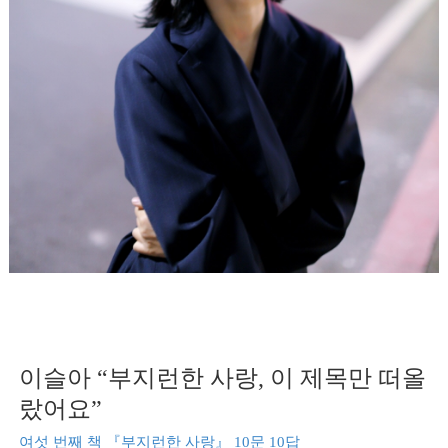
이슬아 “부지런한 사랑, 이 제목만 떠올
랐어요”
여섯 번째 책 『부지런한 사랑』 10문 10답