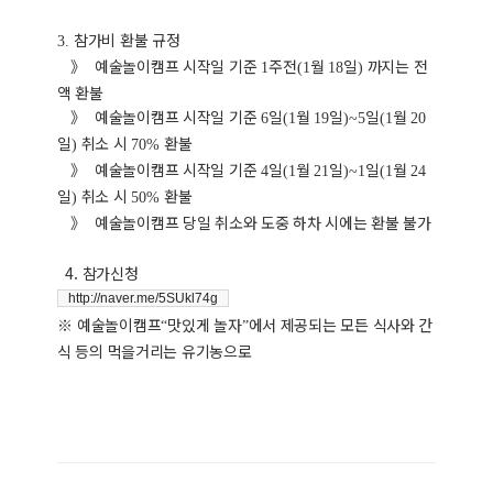
참가비 환불 규정
3.
》
예술놀이캠프 시작일 기준
주전
월
일
까지는 전
1
(1
18
)
액 환불
》
예술놀이캠프 시작일 기준
일
월
일
일
월
6
(1
19
)~5
(1
20
일
취소 시
환불
)
70%
》
예술놀이캠프 시작일 기준
일
월
일
일
월
4
(1
21
)~1
(1
24
일
취소 시
환불
)
50%
》
예술놀이캠프 당일 취소와 도중 하차 시에는 환불 불가
4. 참가신청
http://naver.me/5SUkl74g
※
예술놀이캠프
맛있게 놀자
에서 제공되는 모든 식사와 간
“
”
식 등의 먹을거리는 유기농으로