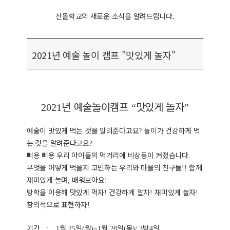
산돌학교의 새로운 소식을 알려드립니다.
2021년 예술 놀이 캠프 "맛있게 놀자"
년 예술놀이캠프
맛있게 놀자
2021
“
”
예술이 맛있게 먹는 것을 알려준다고요
놀이가 건강하게 먹
?
는 것을 알려준다고요
?
삐용 삐용 우리 아이들의 먹거리에 비상등이 켜졌습니다
.
무엇을 어떻게 먹을지 고민하는 우리와 마을의 친구들
함께
!!
재미있게 놀며
배워보아요
,
!
방학을 이용해 맛있게 먹자
건강하게 알자
재미있게 놀자
!
!
!
창의적으로 표현하자
!
기간
월
일
월
월
일
목
박
일
:
1
25
(
)~1
28
(
)/ 3
4