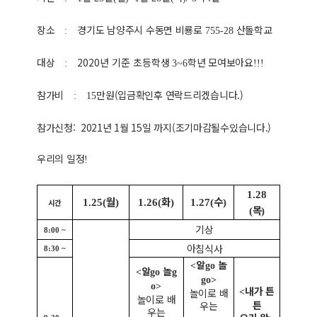
장소
경기도 남양주시 수동면 비룡로
산돌학교
:
755-28
대상
2020년 기준
초등학생
학년 모여보아요
:
3~6
!!!
참가비
만원(입금확인후 연락드리겠습니다.)
:
15
참가신청: 2021년 1월 15일 까지(조기마감될수있습니다.)
우리의 일정
!
1.28
월
화
수
1.25(
)
1.26(
)
1.27(
)
시간
목
(
)
기상
8:00 ~
아침식사
8:30 ~
알
놀
<
go
알
놀
<
go
g
go>
o>
내가 튼
놀이로 배
<
놀이로 배
튼
우는
우는