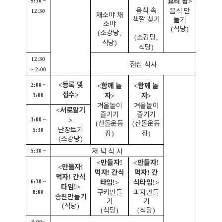
요리 왕
>
9:30 ~
음식 속
음식 만
12:30
채소야 채
색깔 찾기
들기
소야
식당
(
)
소강당
(
,
소강당
(
,
식당
)
식당
)
12:30
점심 식사
~ 2:00
등록 및
함께 놀
함께 놀
<
2:00 ~
<
<
접수
자
자
>
>
>
3:00
겨울놀이
겨울놀이
서로알기
<
즐기기
즐기기
>
3:00 ~
산돌운동
산돌운동
(
(
난장트기
5:30
장
장
)
)
소강당
(
)
저 녁 식 사
5:30 ~
만들자
만들자
<
!
<
!
만들자
<
!
먹자
간식
먹자
간
!
!
먹자
간식
!
타임
식타임
6:30 ~
!>
!>
타임
!>
쿠키만들
피자만들
8:00
송편만들기
기
기
식당
(
)
식당
식당
(
)
(
)