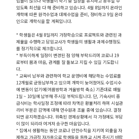
업들이 많으나 학생들이 학기 중 일상을 유지하고 공부할 수
있도록 최선을 다 해 준비하고 있습니다. 4월 8일까지 온라인
개학에 따른 원격수업과 대체수업을 준비, 정비하고 9일 온라
인으로 개학식을 할 계획입니다.
* 학생들은 4월 8일까지 가정학습으로 프로젝트와 관련된 과
제물을 수행하고 담임교사가 학생들의 생활과 과제수행정도
를 정기적으로 체크합니다.
* 부득이하게 일정이 변경된 점 양해 부탁드리며 코로나 19
로부터 몸과 마음, 관계를 잘 돌보고 지킬 수 있길 기도합니
다.
* 교육비 납부와 관련하여 학교 운영비에 해당하는 수업료를
12개월로 균등납부하고 있으며 개학이 늦어졌어도 수업시수
에 변동이 없기에(여름방학과 겨울방학 축소) 기존대로 매월
1일 ~ 10일에 납부해 주시길 부탁드립니다. 단, 기숙사비 중
급식비는 학사일정 조정에 따라 차액은 환불처리 하며 시설관
리비 부분은 감액에 대해 연수원과 조율 중에 있습니다. 결정
되면 공지하겠습니다. 위축된 경제상황에서 각 가정에도 부담
이 많이 되리라 여겨져 송구한 마음입니다.
* 집에서 생활하는 동안 코로나 안전수칙을 지키며 외출을 자
제하고 가급적 자가용으로 학생들을 등하교 시켜 주시기 바랍