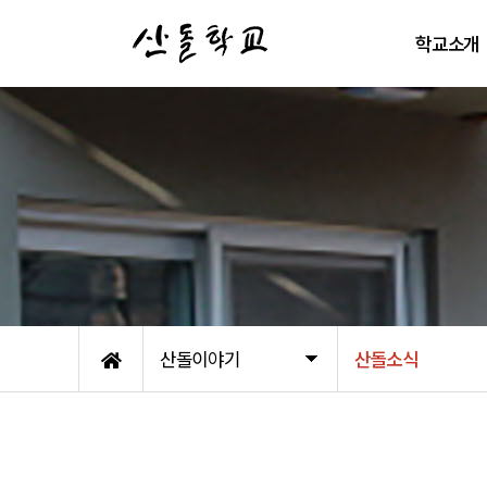
학교소개
학교철학
산돌이 걸어온
배움터 둘러보
자주 묻는 질
오시는 길
산돌이야기
산돌소식