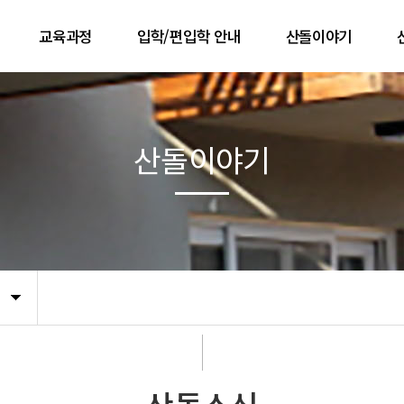
교육과정
입학/편입학 안내
산돌이야기
교육과정의 기초
입학/편입학 안내
공지사항
 길
교육과정의 구성
사진첩
산돌이야기
기
산돌 5년의 흐름
유튜브 동영상
문
한 해 흐름
졸업생 이야기