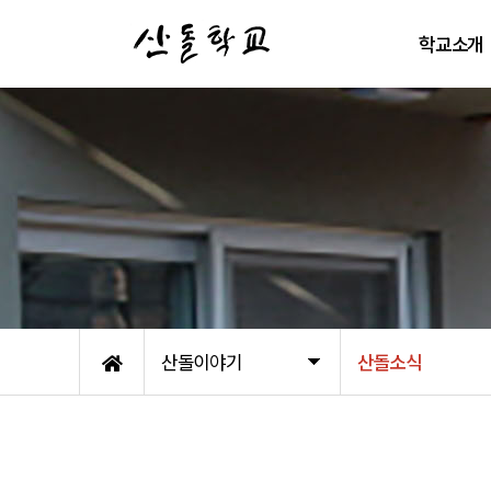
학교소개
학교철학
산돌이 걸어온
배움터 둘러보
자주 묻는 질
오시는 길
산돌이야기
산돌소식