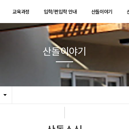
교육과정
입학/편입학 안내
산돌이야기
교육과정의 기초
입학/편입학 안내
공지사항
 길
교육과정의 구성
사진첩
산돌이야기
기
산돌 5년의 흐름
유튜브 동영상
문
한 해 흐름
졸업생 이야기