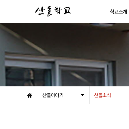
학교소개
학교철학
산돌이 걸어온
배움터 둘러보
자주 묻는 질
오시는 길
산돌이야기
산돌소식