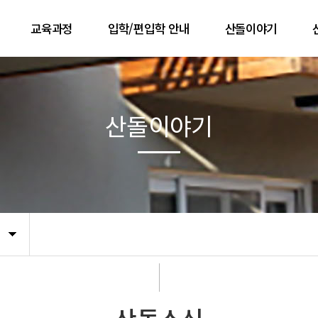
교육과정
입학/편입학 안내
산돌이야기
교육과정의 기초
입학/편입학 안내
공지사항
 길
교육과정의 구성
사진첩
산돌이야기
기
산돌 5년의 흐름
유튜브 동영상
문
한 해 흐름
졸업생 이야기