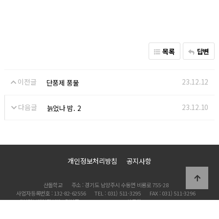
목록
답변
이전글
23.12.12
단풍제 풍물
다음글
23.12.10
늙었나 밤. 2
개인정보처리방침
공지사항
산돌학교
주소 : 경기도 남양주시 수동면 비룡로 755-28
사업자등록번호 : 132-82-62556
TEL : 031) 511-3295
FAX : 031) 511-3296
개인정보책임관리자 : 김영주
Copyright 2002 산돌학교 All Rights Reserved.
관리자